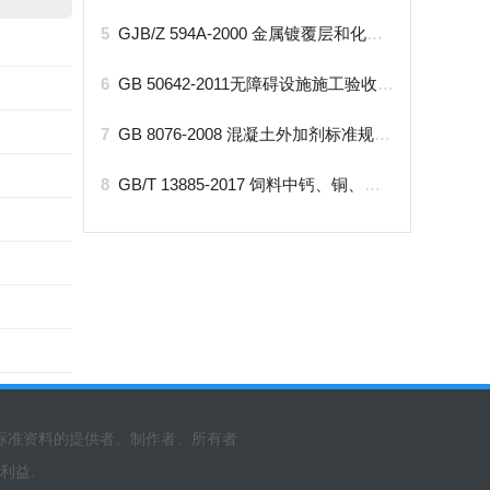
5
GJB/Z 594A-2000 金属镀覆层和化学覆盖层选择原则与厚度.pdf
6
GB 50642-2011无障碍设施施工验收及维护规范.pdf
7
GB 8076-2008 混凝土外加剂标准规范.pdf
8
GB/T 13885-2017 饲料中钙、铜、铁、镁、锰、钾、钠和锌含量的测定 原子吸收光谱法（2018-5-1实施）
标准资料的提供者、制作者、所有者
利益.