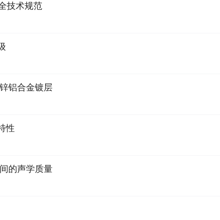
桩安全技术规范
级
 锌或锌铝合金镀层
量特性
办公空间的声学质量