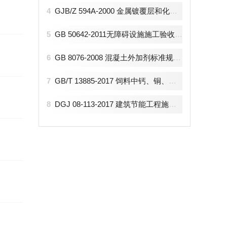
4
GJB/Z 594A-2000 金属镀覆层和化学覆盖层选择原则与厚度.pdf
5
GB 50642-2011无障碍设施施工验收及维护规范.pdf
6
GB 8076-2008 混凝土外加剂标准规范.pdf
7
GB/T 13885-2017 饲料中钙、铜、铁、镁、锰、钾、钠和锌含量的测定 原子吸收光谱法（2018-5-1实施）
8
DGJ 08-113-2017 建筑节能工程施工质量验收规程